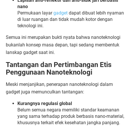
Lapisan
anti-
reflektif
dan
anti-
sidik
jari
berbasis
nano
Permukaan
layar
gadget
dapat
dibuat
lebih
nyaman
di
luar
ruangan
dan
tidak
mudah
kotor
dengan
teknologi
ini.
Semua
ini
merupakan
bukti
nyata
bahwa
nanoteknologi
bukanlah
konsep
masa
depan,
tapi
sedang
membentuk
lanskap
gadget
saat
ini.
Tantangan
dan
Pertimbangan
Etis
Penggunaan
Nanoteknologi
Meski
menjanjikan,
penerapan
nanoteknologi
dalam
gadget
juga
memunculkan
tantangan:
Kurangnya
regulasi
global
Belum
semua
negara
memiliki
standar
keamanan
yang
sama
terhadap
produk
berbasis
nano-
material,
khususnya
terkait
efek
kesehatan
jangka
panjang.