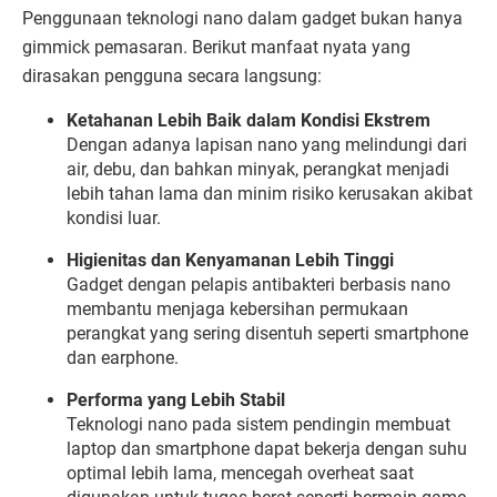
Penggunaan
teknologi
nano
dalam
gadget
bukan
hanya
gimmick
pemasaran.
Berikut
manfaat
nyata
yang
dirasakan
pengguna
secara
langsung:
Ketahanan
Lebih
Baik
dalam
Kondisi
Ekstrem
Dengan
adanya
lapisan
nano
yang
melindungi
dari
air,
debu,
dan
bahkan
minyak,
perangkat
menjadi
lebih
tahan
lama
dan
minim
risiko
kerusakan
akibat
kondisi
luar.
Higienitas
dan
Kenyamanan
Lebih
Tinggi
Gadget
dengan
pelapis
antibakteri
berbasis
nano
membantu
menjaga
kebersihan
permukaan
perangkat
yang
sering
disentuh
seperti
smartphone
dan
earphone.
Performa
yang
Lebih
Stabil
Teknologi
nano
pada
sistem
pendingin
membuat
laptop
dan
smartphone
dapat
bekerja
dengan
suhu
optimal
lebih
lama,
mencegah
overheat
saat