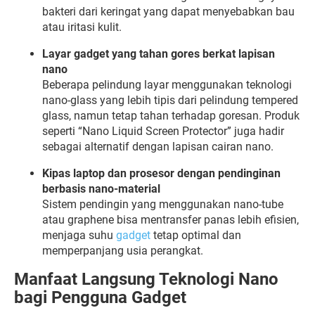
bakteri
dari
keringat
yang
dapat
menyebabkan
bau
atau
iritasi
kulit.
Layar
gadget
yang
tahan
gores
berkat
lapisan
nano
Beberapa
pelindung
layar
menggunakan
teknologi
nano-
glass
yang
lebih
tipis
dari
pelindung
tempered
glass,
namun
tetap
tahan
terhadap
goresan.
Produk
seperti “
Nano
Liquid
Screen
Protector”
juga
hadir
sebagai
alternatif
dengan
lapisan
cairan
nano.
Kipas
laptop
dan
prosesor
dengan
pendinginan
berbasis
nano-
material
Sistem
pendingin
yang
menggunakan
nano-
tube
atau
graphene
bisa
mentransfer
panas
lebih
efisien,
menjaga
suhu
gadget
tetap
optimal
dan
memperpanjang
usia
perangkat.
Manfaat
Langsung
Teknologi
Nano
bagi
Pengguna
Gadget