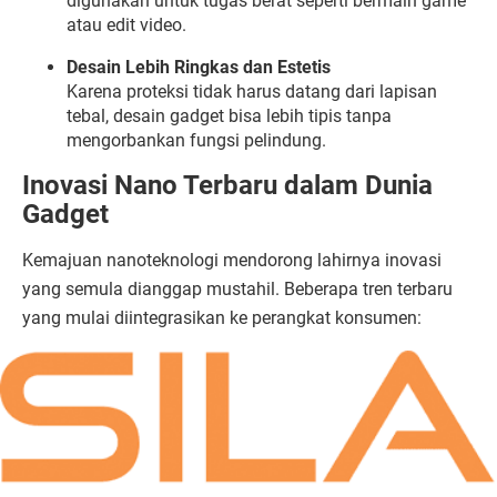
digunakan
untuk
tugas
berat
seperti
bermain
game
atau
edit
video.
Desain
Lebih
Ringkas
dan
Estetis
Karena
proteksi
tidak
harus
datang
dari
lapisan
tebal,
desain
gadget
bisa
lebih
tipis
tanpa
mengorbankan
fungsi
pelindung.
Inovasi
Nano
Terbaru
dalam
Dunia
Gadget
Kemajuan
nanoteknologi
mendorong
lahirnya
inovasi
yang
semula
dianggap
mustahil.
Beberapa
tren
terbaru
yang
mulai
diintegrasikan
ke
perangkat
konsumen: