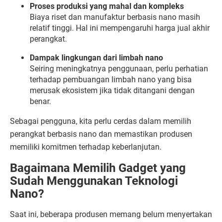
Proses
produksi
yang
mahal
dan
kompleks
Biaya
riset
dan
manufaktur
berbasis
nano
masih
relatif
tinggi.
Hal
ini
mempengaruhi
harga
jual
akhir
perangkat.
Dampak
lingkungan
dari
limbah
nano
Seiring
meningkatnya
penggunaan,
perlu
perhatian
terhadap
pembuangan
limbah
nano
yang
bisa
merusak
ekosistem
jika
tidak
ditangani
dengan
benar.
Sebagai
pengguna,
kita
perlu
cerdas
dalam
memilih
perangkat
berbasis
nano
dan
memastikan
produsen
memiliki
komitmen
terhadap
keberlanjutan.
Bagaimana
Memilih
Gadget
yang
Sudah
Menggunakan
Teknologi
Nano?
Saat
ini,
beberapa
produsen
memang
belum
menyertakan