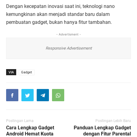
Dengan
kecepatan
inovasi
saat
ini,
teknologi
nano
kemungkinan
akan
menjadi
standar
baru
dalam
pembuatan
gadget,
bukan
hanya
fitur
tambahan.
- Advertisment -
Responsive Advertisement
VIA
Gadget
Postingan Lama
Postingan Lebih Baru
Cara Lengkap Gadget
Panduan Lengkap Gadget
Android Hemat Kuota
dengan Fitur Parental