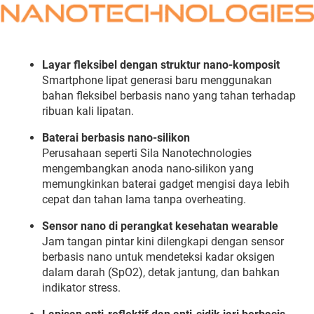
Layar
fleksibel
dengan
struktur
nano-
komposit
Smartphone
lipat
generasi
baru
menggunakan
bahan
fleksibel
berbasis
nano
yang
tahan
terhadap
ribuan
kali
lipatan.
Baterai
berbasis
nano-
silikon
Perusahaan
seperti
Sila
Nanotechnologies
mengembangkan
anoda
nano-
silikon
yang
memungkinkan
baterai
gadget
mengisi
daya
lebih
cepat
dan
tahan
lama
tanpa
overheating.
Sensor
nano
di
perangkat
kesehatan
wearable
Jam
tangan
pintar
kini
dilengkapi
dengan
sensor
berbasis
nano
untuk
mendeteksi
kadar
oksigen
dalam
darah (
SpO2),
detak
jantung,
dan
bahkan
indikator
stress.