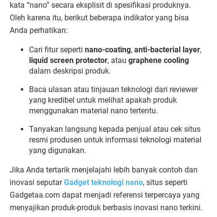
kata “
nano”
secara
eksplisit
di
spesifikasi
produknya.
Oleh
karena
itu,
berikut
beberapa
indikator
yang
bisa
Anda
perhatikan:
Cari
fitur
seperti
nano-
coating
,
anti-
bacterial
layer
,
liquid
screen
protector
,
atau
graphene
cooling
dalam
deskripsi
produk.
Baca
ulasan
atau
tinjauan
teknologi
dari
reviewer
yang
kredibel
untuk
melihat
apakah
produk
menggunakan
material
nano
tertentu.
Tanyakan
langsung
kepada
penjual
atau
cek
situs
resmi
produsen
untuk
informasi
teknologi
material
yang
digunakan.
Jika
Anda
tertarik
menjelajahi
lebih
banyak
contoh
dan
inovasi
seputar
Gadget
teknologi
nano
,
situs
seperti
Gadgetaa.
com
dapat
menjadi
referensi
terpercaya
yang
menyajikan
produk-
produk
berbasis
inovasi
nano
terkini.