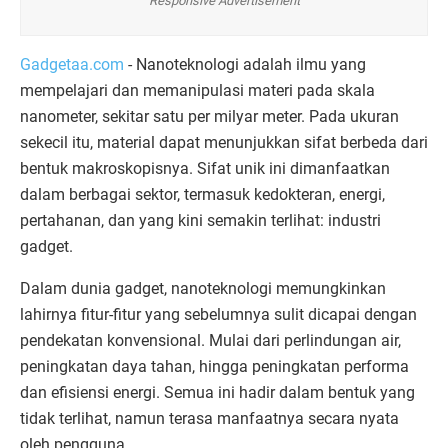
Responsive Advertisement
Gadgetaa.com
-
Nanoteknologi
adalah
ilmu
yang
mempelajari
dan
memanipulasi
materi
pada
skala
nanometer,
sekitar
satu
per
milyar
meter.
Pada
ukuran
sekecil
itu,
material
dapat
menunjukkan
sifat
berbeda
dari
bentuk
makroskopisnya.
Sifat
unik
ini
dimanfaatkan
dalam
berbagai
sektor,
termasuk
kedokteran,
energi,
pertahanan,
dan
yang
kini
semakin
terlihat:
industri
gadget.
Dalam
dunia
gadget,
nanoteknologi
memungkinkan
lahirnya
fitur-
fitur
yang
sebelumnya
sulit
dicapai
dengan
pendekatan
konvensional.
Mulai
dari
perlindungan
air,
peningkatan
daya
tahan,
hingga
peningkatan
performa
dan
efisiensi
energi.
Semua
ini
hadir
dalam
bentuk
yang
tidak
terlihat,
namun
terasa
manfaatnya
secara
nyata
oleh
pengguna.