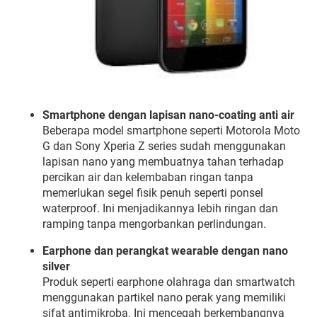
Smartphone
dengan
lapisan
nano-
coating
anti
air
Beberapa
model
smartphone
seperti
Motorola
Moto
G
dan
Sony
Xperia
Z
series
sudah
menggunakan
lapisan
nano
yang
membuatnya
tahan
terhadap
percikan
air
dan
kelembaban
ringan
tanpa
memerlukan
segel
fisik
penuh
seperti
ponsel
waterproof.
Ini
menjadikannya
lebih
ringan
dan
ramping
tanpa
mengorbankan
perlindungan.
Earphone
dan
perangkat
wearable
dengan
nano
silver
Produk
seperti
earphone
olahraga
dan
smartwatch
menggunakan
partikel
nano
perak
yang
memiliki
sifat
antimikroba.
Ini
mencegah
berkembangnya