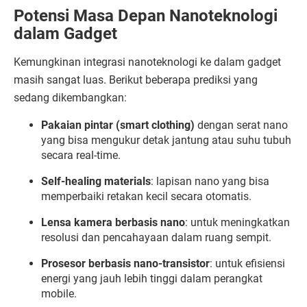
Potensi
Masa
Depan
Nanoteknologi
dalam
Gadget
Kemungkinan
integrasi
nanoteknologi
ke
dalam
gadget
masih
sangat
luas.
Berikut
beberapa
prediksi
yang
sedang
dikembangkan:
Pakaian
pintar (
smart
clothing)
dengan
serat
nano
yang
bisa
mengukur
detak
jantung
atau
suhu
tubuh
secara
real-
time.
Self-
healing
materials
:
lapisan
nano
yang
bisa
memperbaiki
retakan
kecil
secara
otomatis.
Lensa
kamera
berbasis
nano
:
untuk
meningkatkan
resolusi
dan
pencahayaan
dalam
ruang
sempit.
Prosesor
berbasis
nano-
transistor
:
untuk
efisiensi
energi
yang
jauh
lebih
tinggi
dalam
perangkat
mobile.