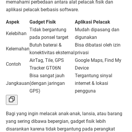
memahami perbedaan antara alat pelacak fisik dan
aplikasi pelacak berbasis software.
Aspek
Gadget Fisik
Aplikasi Pelacak
Tidak bergantung
Mudah dipasang dan
Kelebihan
pada ponsel target
digunakan
Butuh baterai &
Bisa dibatasi oleh izin
Kelemahan
konektivitas eksternal
privasi
AirTag, Tile, GPS
Google Maps, Find My
Contoh
Tracker GT06N
Device
Bisa sangat jauh
Tergantung sinyal
Jangkauan
(dengan jaringan
internet & lokasi
GPS)
pengguna
Bagi yang ingin melacak anak-anak, lansia, atau barang
yang sering dibawa bepergian, gadget fisik lebih
disarankan karena tidak bergantung pada perangkat