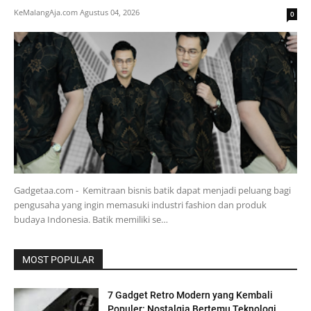
KeMalangAja.com
Agustus 04, 2026
0
Gadgetaa.com - Kemitraan bisnis batik dapat menjadi peluang bagi
pengusaha yang ingin memasuki industri fashion dan produk
budaya Indonesia. Batik memiliki se…
MOST POPULAR
7 Gadget Retro Modern yang Kembali
Populer: Nostalgia Bertemu Teknologi