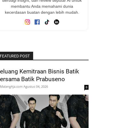
Berbagi insight, dan review seputar AI untuk
membantu Anda memahami dunia
kecerdasan buatan dengan lebih mudah.
FEATURED POST
eluang Kemitraan Bisnis Batik
ersama Batik Prabuseno
MalangAja.com
Agustus 04, 2026
0