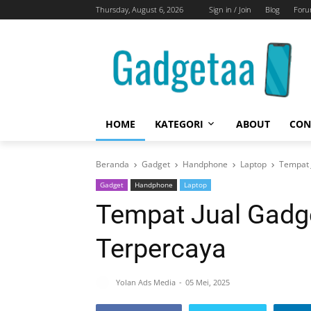
Thursday, August 6, 2026
Sign in / Join
Blog
For
HOME
KATEGORI
ABOUT
CON
Beranda
Gadget
Handphone
Laptop
Tempat 
Gadget
Handphone
Laptop
Tempat Jual Gadg
Terpercaya
Yolan Ads Media
05 Mei, 2025