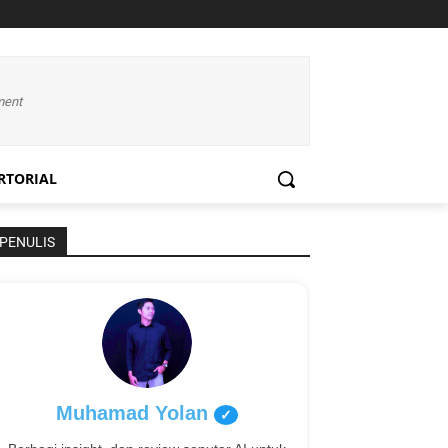
ment
RTORIAL
PENULIS
Muhamad Yolan
✓