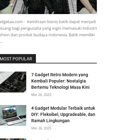
dgetaa.com - Kemitraan bisnis batik dapat menjadi
luang bagi pengusaha yang ingin memasuki industri
shion dan produk budaya Indonesia. Batik memiliki
e…
MOST POPULAR
7 Gadget Retro Modern yang
Kembali Populer: Nostalgia
Bertemu Teknologi Masa Kini
Mei 26, 2025
4 Gadget Modular Terbaik untuk
DIY: Fleksibel, Upgradeable, dan
Ramah Lingkungan
Mei 26, 2025