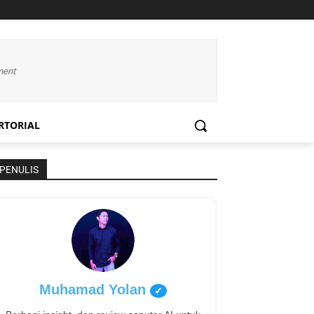
ment
RTORIAL
PENULIS
Muhamad Yolan
✓