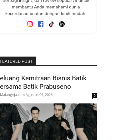
Berbagi insight, dan review seputar AI untuk
membantu Anda memahami dunia
kecerdasan buatan dengan lebih mudah.
FEATURED POST
eluang Kemitraan Bisnis Batik
ersama Batik Prabuseno
MalangAja.com
Agustus 04, 2026
0