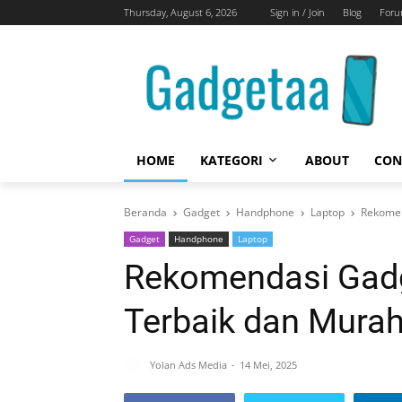
Thursday, August 6, 2026
Sign in / Join
Blog
For
HOME
KATEGORI
ABOUT
CON
Beranda
Gadget
Handphone
Laptop
Rekomen
Gadget
Handphone
Laptop
Rekomendasi Gadg
Terbaik dan Murah
Yolan Ads Media
14 Mei, 2025