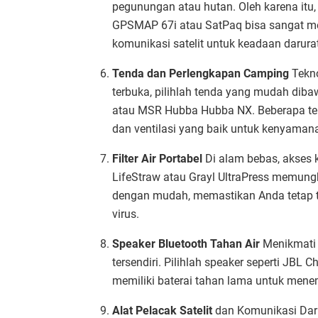
pegunungan atau hutan. Oleh karena itu, 
GPSMAP 67i atau SatPaq bisa sangat me
komunikasi satelit untuk keadaan darurat
Tenda dan Perlengkapan Camping
Tekno
terbuka, pilihlah tenda yang mudah dib
atau MSR Hubba Hubba NX. Beberapa tend
dan ventilasi yang baik untuk kenyamana
Filter Air Portabel
Di alam bebas, akses ke
LifeStraw atau Grayl UltraPress memung
dengan mudah, memastikan Anda tetap ter
virus.
Speaker Bluetooth Tahan Air
Menikmati 
tersendiri. Pilihlah speaker seperti JBL
memiliki baterai tahan lama untuk men
Alat Pelacak Satelit
dan Komunikasi Darur