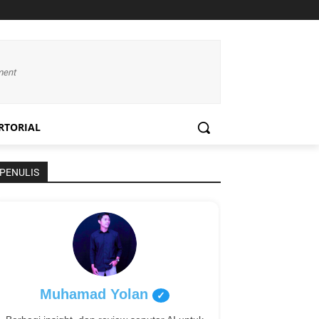
ment
RTORIAL
PENULIS
Muhamad Yolan
✓