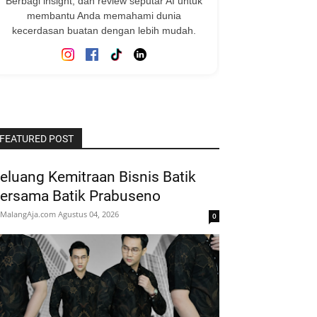
Berbagi insight, dan review seputar AI untuk
membantu Anda memahami dunia
kecerdasan buatan dengan lebih mudah.
FEATURED POST
eluang Kemitraan Bisnis Batik
ersama Batik Prabuseno
MalangAja.com
Agustus 04, 2026
0