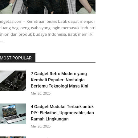
dgetaa.com - Kemitraan bisnis batik dapat menjadi
luang bagi pengusaha yang ingin memasuki industri
shion dan produk budaya Indonesia. Batik memiliki
e…
MOST POPULAR
7 Gadget Retro Modern yang
Kembali Populer: Nostalgia
Bertemu Teknologi Masa Kini
Mei 26, 2025
4 Gadget Modular Terbaik untuk
DIY: Fleksibel, Upgradeable, dan
Ramah Lingkungan
Mei 26, 2025