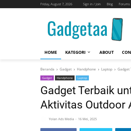
Friday, August 7, 2026
Sign in / Join
Blog
Forums
HOME
KATEGORI
ABOUT
CON
Beranda
Gadget
Handphone
Laptop
Gadget 
Gadget
Handphone
Laptop
Gadget Terbaik u
Aktivitas Outdoor
Yolan Ads Media
16 Mei, 2025