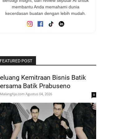
Berbagi insight, dan review seputar AI untuk
membantu Anda memahami dunia
kecerdasan buatan dengan lebih mudah.
FEATURED POST
eluang Kemitraan Bisnis Batik
ersama Batik Prabuseno
MalangAja.com
Agustus 04, 2026
0