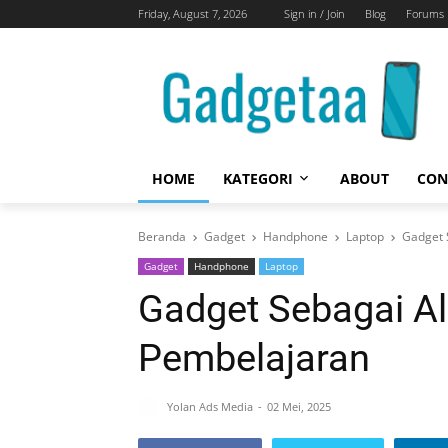
Friday, August 7, 2026
Sign in / Join
Blog
Forums
HOME
KATEGORI
ABOUT
CON
Beranda
Gadget
Handphone
Laptop
Gadget 
Gadget
Handphone
Laptop
Gadget Sebagai Al
Pembelajaran
Yolan Ads Media
02 Mei, 2025