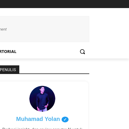
ment
RTORIAL
PENULIS
Muhamad Yolan
✓