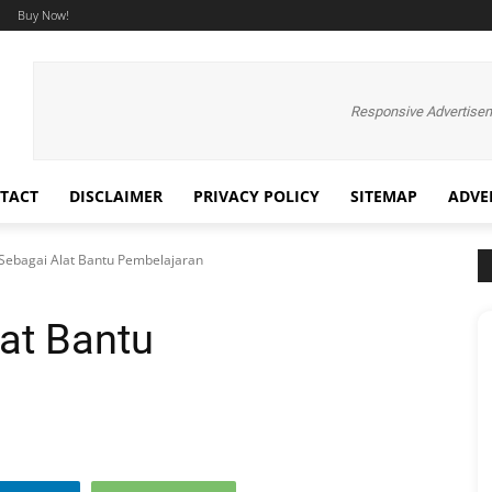
Buy Now!
Responsive Advertise
TACT
DISCLAIMER
PRIVACY POLICY
SITEMAP
ADVE
Sebagai Alat Bantu Pembelajaran
at Bantu