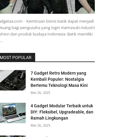
dgetaa.com - Kemitraan bisnis batik dapat menjadi
luang bagi pengusaha yang ingin memasuki industri
shion dan produk budaya Indonesia. Batik memiliki
e…
MOST POPULAR
7 Gadget Retro Modern yang
Kembali Populer: Nostalgia
Bertemu Teknologi Masa Kini
Mei 26, 2025
4 Gadget Modular Terbaik untuk
DIY: Fleksibel, Upgradeable, dan
Ramah Lingkungan
Mei 26, 2025