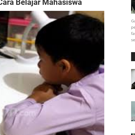
Cara Belajar Mahasiswa
Ga
pe
fa
s