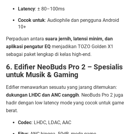
Latency
: ± 80–100ms
Cocok untuk
: Audiophile dan pengguna Android
10+
Perpaduan antara
suara jernih, latensi minim, dan
aplikasi pengatur EQ
menjadikan TOZO Golden X1
sebagai paket lengkap di kelas high-end.
6. Edifier NeoBuds Pro 2 – Spesialis
untuk Musik & Gaming
Edifier menawarkan sesuatu yang jarang ditemukan:
dukungan LHDC dan ANC canggih
. NeoBuds Pro 2 juga
hadir dengan low latency mode yang cocok untuk game
berat.
Codec
: LHDC, LDAC, AAC
Fitur
: ANC hingga -50dB, mode game