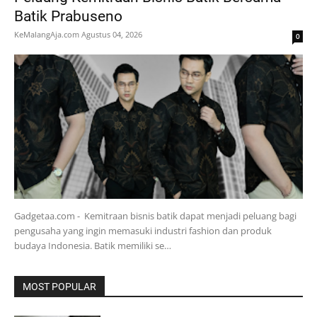
Batik Prabuseno
KeMalangAja.com
Agustus 04, 2026
0
Gadgetaa.com - Kemitraan bisnis batik dapat menjadi peluang bagi
pengusaha yang ingin memasuki industri fashion dan produk
budaya Indonesia. Batik memiliki se…
MOST POPULAR