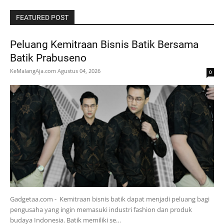
FEATURED POST
Peluang Kemitraan Bisnis Batik Bersama
Batik Prabuseno
KeMalangAja.com
Agustus 04, 2026
0
Gadgetaa.com - Kemitraan bisnis batik dapat menjadi peluang bagi
pengusaha yang ingin memasuki industri fashion dan produk
budaya Indonesia. Batik memiliki se…