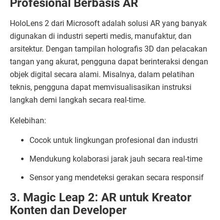
Profesional Berbasis AR
HoloLens 2 dari Microsoft adalah solusi AR yang banyak
digunakan di industri seperti medis, manufaktur, dan
arsitektur. Dengan tampilan holografis 3D dan pelacakan
tangan yang akurat, pengguna dapat berinteraksi dengan
objek digital secara alami. Misalnya, dalam pelatihan
teknis, pengguna dapat memvisualisasikan instruksi
langkah demi langkah secara real-time.
Kelebihan:
Cocok untuk lingkungan profesional dan industri
Mendukung kolaborasi jarak jauh secara real-time
Sensor yang mendeteksi gerakan secara responsif
3. Magic Leap 2: AR untuk Kreator
Konten dan Developer