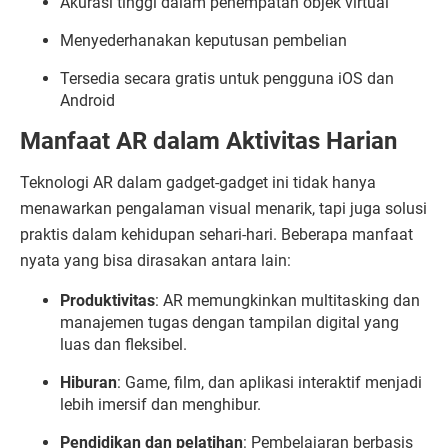
Akurasi tinggi dalam penempatan objek virtual
Menyederhanakan keputusan pembelian
Tersedia secara gratis untuk pengguna iOS dan
Android
Manfaat AR dalam Aktivitas Harian
Teknologi AR dalam gadget-gadget ini tidak hanya
menawarkan pengalaman visual menarik, tapi juga solusi
praktis dalam kehidupan sehari-hari. Beberapa manfaat
nyata yang bisa dirasakan antara lain:
Produktivitas
: AR memungkinkan multitasking dan
manajemen tugas dengan tampilan digital yang
luas dan fleksibel.
Hiburan
: Game, film, dan aplikasi interaktif menjadi
lebih imersif dan menghibur.
Pendidikan dan pelatihan
: Pembelajaran berbasis