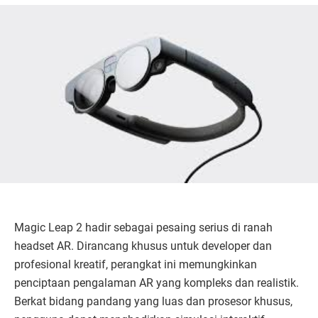
Magic Leap 2 hadir sebagai pesaing serius di ranah
headset AR. Dirancang khusus untuk developer dan
profesional kreatif, perangkat ini memungkinkan
penciptaan pengalaman AR yang kompleks dan realistik.
Berkat bidang pandang yang luas dan prosesor khusus,