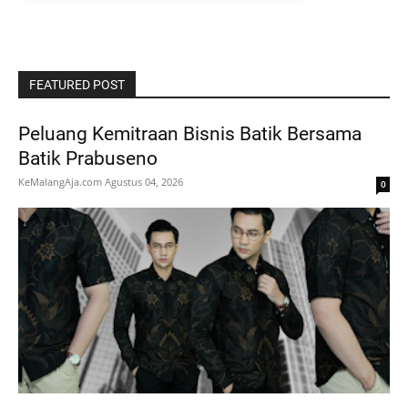
FEATURED POST
Peluang Kemitraan Bisnis Batik Bersama
Batik Prabuseno
KeMalangAja.com
Agustus 04, 2026
0