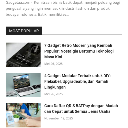
Gadgetaa.com - Kemitraan bisnis batik dapat menjadi peluang bagi
pengusaha yang ingin memasuki industri fashion dan produk
budaya Indonesia. Batik memiliki se…
MOST POPULAR
7 Gadget Retro Modern yang Kembali
Populer: Nostalgia Bertemu Teknologi
Masa Kini
Mei 26, 2025
4 Gadget Modular Terbaik untuk DIY:
Fleksibel, Upgradeable, dan Ramah
Lingkungan
Mei 26, 2025
Cara Daftar QRIS BATPay dengan Mudah
dan Cepat untuk Semua Jenis Usaha
November 12, 2025