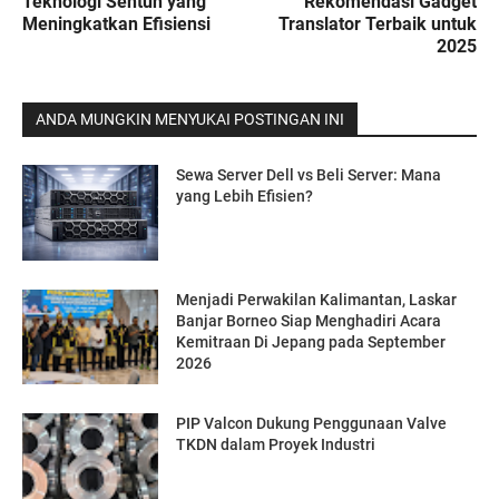
Teknologi Sentuh yang
Rekomendasi Gadget
Meningkatkan Efisiensi
Translator Terbaik untuk
2025
ANDA MUNGKIN MENYUKAI POSTINGAN INI
Sewa Server Dell vs Beli Server: Mana
yang Lebih Efisien?
Menjadi Perwakilan Kalimantan, Laskar
Banjar Borneo Siap Menghadiri Acara
Kemitraan Di Jepang pada September
2026
PIP Valcon Dukung Penggunaan Valve
TKDN dalam Proyek Industri