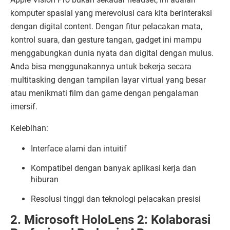
komputer spasial yang merevolusi cara kita berinteraksi
dengan digital content. Dengan fitur pelacakan mata,
kontrol suara, dan gesture tangan, gadget ini mampu
menggabungkan dunia nyata dan digital dengan mulus.
Anda bisa menggunakannya untuk bekerja secara
multitasking dengan tampilan layar virtual yang besar
atau menikmati film dan game dengan pengalaman
imersif.
Kelebihan:
Interface alami dan intuitif
Kompatibel dengan banyak aplikasi kerja dan
hiburan
Resolusi tinggi dan teknologi pelacakan presisi
2. Microsoft HoloLens 2: Kolaborasi