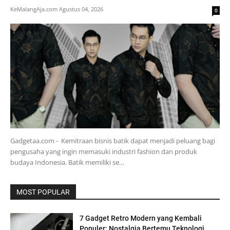
KeMalangAja.com
Agustus 04, 2026
0
Gadgetaa.com - Kemitraan bisnis batik dapat menjadi peluang bagi
pengusaha yang ingin memasuki industri fashion dan produk
budaya Indonesia. Batik memiliki se…
MOST POPULAR
7 Gadget Retro Modern yang Kembali
Populer: Nostalgia Bertemu Teknologi