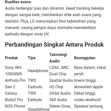
Kualitas suara:
Audio terdengar luas dan dinamis. Head tracking bekerja
dengan sangat baik, memberikan efek arah suara yang
realistis. Plus, LG menyisipkan fitur kebersihan yang
menarik: casing pengisi daya otomatis mensterilkan
earbuds dengan sinar UV.
Perbandingan Singkat Antara Produk
Teknologi
Produk
Tipe
Keunggulan
Audio
Sony WH-
LDAC, ANC,
Bass dalam, vokal
Headphone
1000XM5
Dual Chip
jernih
AirPods Pro
TWS
Spatial Audio,
Imersi tinggi,
Gen 2
Earbuds
H2 Chip
ekosistem Apple
Galaxy
TWS
24-bit Audio,
Detail tinggi,
Buds2 Pro
Earbuds
360 Audio
codec eksklusif
ROG Phone
Stereo Dirac,
Speaker lantang,
Smartphone