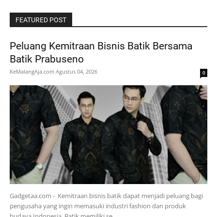
FEATURED POST
Peluang Kemitraan Bisnis Batik Bersama
Batik Prabuseno
KeMalangAja.com
Agustus 04, 2026
0
Gadgetaa.com - Kemitraan bisnis batik dapat menjadi peluang bagi
pengusaha yang ingin memasuki industri fashion dan produk
budaya Indonesia. Batik memiliki se…