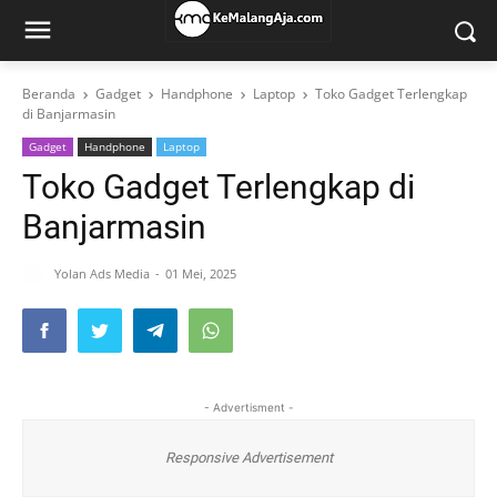
Beranda
Gadget
Handphone
Laptop
Toko Gadget Terlengkap
di Banjarmasin
Gadget
Handphone
Laptop
Toko Gadget Terlengkap di
Banjarmasin
Yolan Ads Media
01 Mei, 2025
- Advertisment -
Responsive Advertisement