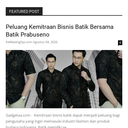
FEATURED POST
Peluang Kemitraan Bisnis Batik Bersama
Batik Prabuseno
KeMalangAja.com
Agustus 04, 2026
0
Gadgetaa.com - Kemitraan bisnis batik dapat menjadi peluang bagi
pengusaha yang ingin memasuki industri fashion dan produk
budaya Indonesia. Batik memiliki se…