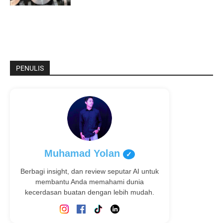
PENULIS
Muhamad Yolan
✓
Berbagi insight, dan review seputar AI untuk
membantu Anda memahami dunia
kecerdasan buatan dengan lebih mudah.