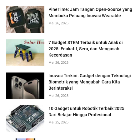
PineTime: Jam Tangan Open-Source yang
Membuka Peluang Inovasi Wearable
Mei 26, 2025
7 Gadget STEM Terbaik untuk Anak di
2025: Edukatif, Seru, dan Mengasah
Kecerdasan
Mei 26, 2025
Inovasi Terkini: Gadget dengan Teknologi
Biometrik yang Mengubah Cara Kita
Berinteraksi
Mei 26, 2025
10 Gadget untuk Robotik Terbaik 2025:
Dari Belajar Hingga Profesional
Mei 25, 2025