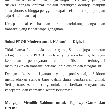
diakses dengan optimal melalui perangkat desktop maupun
smartphone, sehingga pengguna dapat melakukan top up kapan
saja dan di mana saja.
Kecepatan akses halaman turut mendukung pengalaman
transaksi yang lancar tanpa gangguan.
Solusi PPOB Modern untuk Kebutuhan Digital
Tidak hanya fokus pada top up game, Saldoon juga berperan
sebagai platform
PPOB modern
yang mendukung berbagai
kebutuhan pembayaran online. Sistem terintegrasi
memungkinkan transaksi berjalan lebih efisien dan terorganisir.
Dengan konsep layanan yang profesional, Saldoon
menghadirkan standar baru dalam dunia pembayaran digital.
Setiap transaksi dirancang untuk memberikan kenyamanan,
kecepatan, dan keamanan secara bersamaan.
Mengapa Memilih Saldoon untuk Top Up Game dan
PPOB?