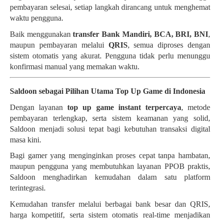
pembayaran selesai, setiap langkah dirancang untuk menghemat
waktu pengguna.
Baik menggunakan
transfer Bank Mandiri, BCA, BRI, BNI
,
maupun pembayaran melalui
QRIS
, semua diproses dengan
sistem otomatis yang akurat. Pengguna tidak perlu menunggu
konfirmasi manual yang memakan waktu.
Saldoon sebagai Pilihan Utama Top Up Game di Indonesia
Dengan layanan
top up game instant terpercaya
, metode
pembayaran terlengkap, serta sistem keamanan yang solid,
Saldoon menjadi solusi tepat bagi kebutuhan transaksi digital
masa kini.
Bagi gamer yang menginginkan proses cepat tanpa hambatan,
maupun pengguna yang membutuhkan layanan PPOB praktis,
Saldoon menghadirkan kemudahan dalam satu platform
terintegrasi.
Kemudahan transfer melalui berbagai bank besar dan QRIS,
harga kompetitif, serta sistem otomatis real-time menjadikan