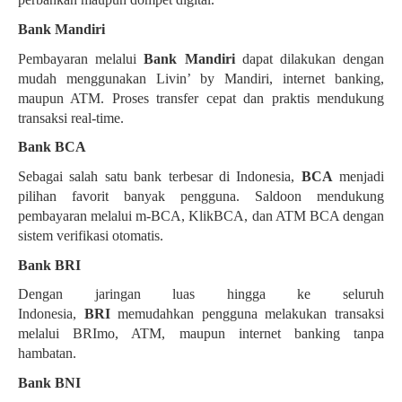
Bank Mandiri
Pembayaran melalui
Bank Mandiri
dapat dilakukan dengan
mudah menggunakan Livin’ by Mandiri, internet banking,
maupun ATM. Proses transfer cepat dan praktis mendukung
transaksi real-time.
Bank BCA
Sebagai salah satu bank terbesar di Indonesia,
BCA
menjadi
pilihan favorit banyak pengguna. Saldoon mendukung
pembayaran melalui m-BCA, KlikBCA, dan ATM BCA dengan
sistem verifikasi otomatis.
Bank BRI
Dengan jaringan luas hingga ke seluruh
Indonesia,
BRI
memudahkan pengguna melakukan transaksi
melalui BRImo, ATM, maupun internet banking tanpa
hambatan.
Bank BNI