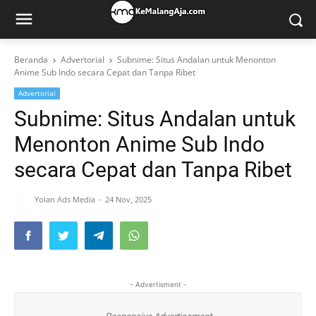
Beranda
Advertorial
Subnime: Situs Andalan untuk Menonton
Anime Sub Indo secara Cepat dan Tanpa Ribet
Advertorial
Subnime: Situs Andalan untuk
Menonton Anime Sub Indo
secara Cepat dan Tanpa Ribet
Yolan Ads Media
24 Nov, 2025
- Advertisment -