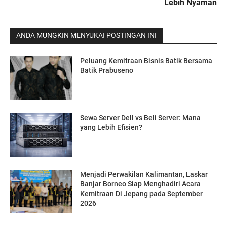
Lebih Nyaman
ANDA MUNGKIN MENYUKAI POSTINGAN INI
Peluang Kemitraan Bisnis Batik Bersama
Batik Prabuseno
Sewa Server Dell vs Beli Server: Mana
yang Lebih Efisien?
Menjadi Perwakilan Kalimantan, Laskar
Banjar Borneo Siap Menghadiri Acara
Kemitraan Di Jepang pada September
2026