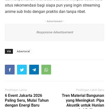
situs rekomendasi bagi siapa pun yang ingin streaming
anime sub Indo dengan praktis dan tanpa ribet.
- Advertisment -
Responsive Advertisement
VIA
Advertorial
Postingan Lama
Postingan Lebih Baru
6 Event Jakarta 2026
Tren Material Bangunan
Paling Seru, Mulai Tahun
yang Meningkat: Pipa
dengan Energi Baru
Akustik untuk Hunian